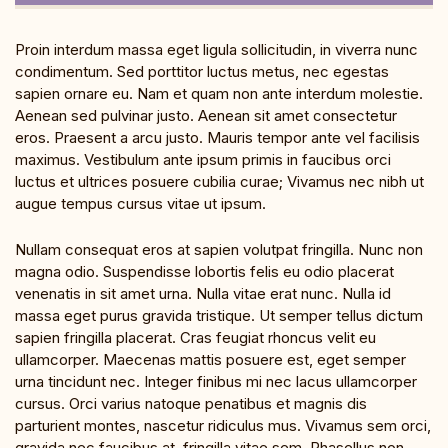
Proin interdum massa eget ligula sollicitudin, in viverra nunc
condimentum. Sed porttitor luctus metus, nec egestas
sapien ornare eu. Nam et quam non ante interdum molestie.
Aenean sed pulvinar justo. Aenean sit amet consectetur
eros. Praesent a arcu justo. Mauris tempor ante vel facilisis
maximus. Vestibulum ante ipsum primis in faucibus orci
luctus et ultrices posuere cubilia curae; Vivamus nec nibh ut
augue tempus cursus vitae ut ipsum.
Nullam consequat eros at sapien volutpat fringilla. Nunc non
magna odio. Suspendisse lobortis felis eu odio placerat
venenatis in sit amet urna. Nulla vitae erat nunc. Nulla id
massa eget purus gravida tristique. Ut semper tellus dictum
sapien fringilla placerat. Cras feugiat rhoncus velit eu
ullamcorper. Maecenas mattis posuere est, eget semper
urna tincidunt nec. Integer finibus mi nec lacus ullamcorper
cursus. Orci varius natoque penatibus et magnis dis
parturient montes, nascetur ridiculus mus. Vivamus sem orci,
gravida nec faucibus at, fringilla vitae sem. Phasellus non