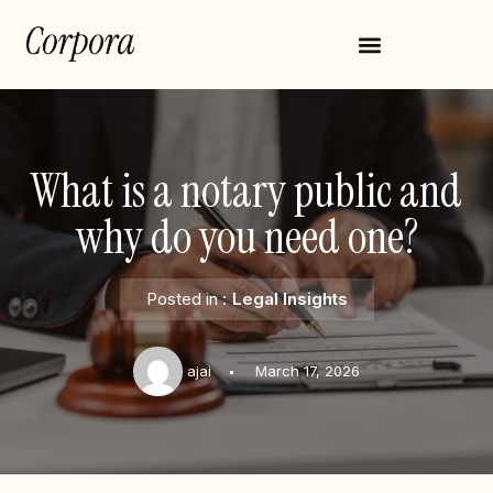
Skip
to
content
What is a notary public and
why do you need one?
Posted in :
Legal Insights
ajai
March 17, 2026